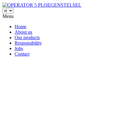
Menu
Home
About us
Our products
Responsibility
Jobs
Contact